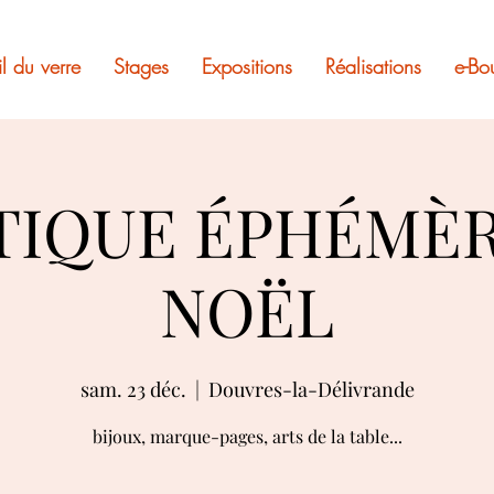
il du verre
Stages
Expositions
Réalisations
e-Bo
TIQUE ÉPHÉMÈR
NOËL
sam. 23 déc.
  |  
Douvres-la-Délivrande
bijoux, marque-pages, arts de la table...