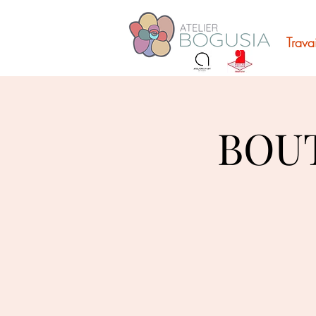
Trava
BOU