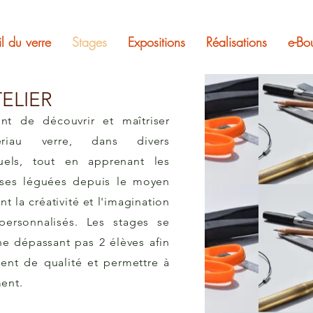
il du verre
Stages
Expositions
Réalisations
e-Bo
TELIER
nt de découvrir et maîtriser
ériau verre, dans divers
uels, tout en apprenant les
ases léguées depuis le moyen
nt la créativité et l'imagination
personnalisés. Les stages se
 ne dépassant pas 2 élèves afin
ent de qualité et
permettre
à
ent.