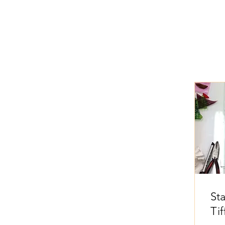
St
Ti