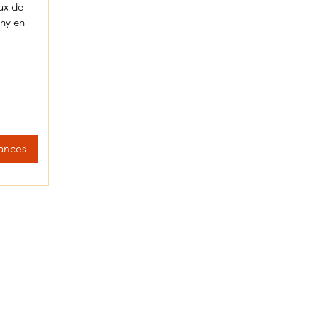
ux de
any en
éances