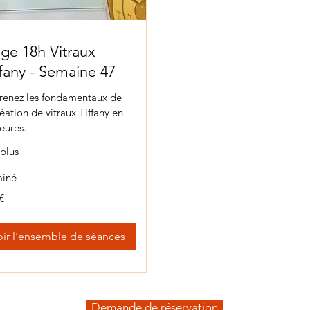
age 18h Vitraux
ffany - Semaine 47
renez les fondamentaux de
réation de vitraux Tiffany en
eures.
 plus
miné
€
oir l'ensemble de séances
Demande de réservation