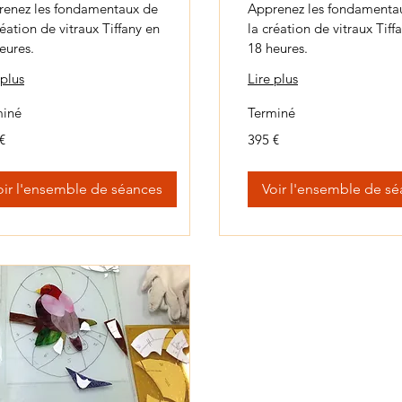
renez les fondamentaux de
Apprenez les fondamenta
réation de vitraux Tiffany en
la création de vitraux Tiff
eures.
18 heures.
 plus
Lire plus
miné
Terminé
395
€
395 €
euros
oir l'ensemble de séances
Voir l'ensemble de s