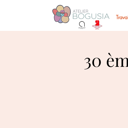
Trava
30 èm